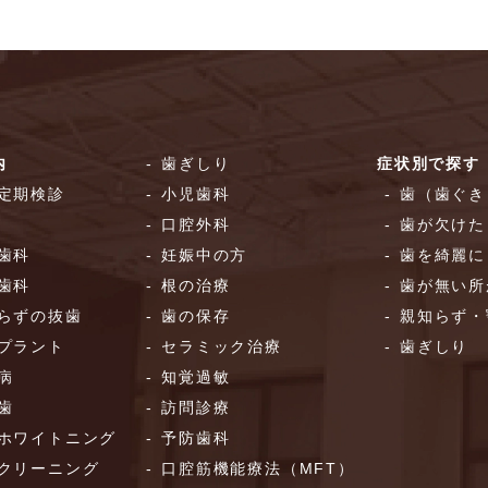
内
歯ぎしり
症状別で探す
定期検診
小児歯科
歯（歯ぐき
口腔外科
歯が欠けた
歯科
妊娠中の方
歯を綺麗に
歯科
根の治療
歯が無い所
らずの抜歯
歯の保存
親知らず・
プラント
セラミック治療
歯ぎしり
病
知覚過敏
歯
訪問診療
ホワイトニング
予防歯科
クリーニング
口腔筋機能療法（MFT）