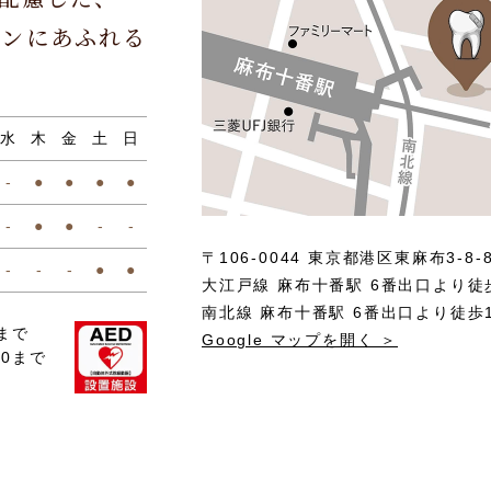
ョンにあふれる
水
木
金
土
日
-
●
●
●
●
-
●
●
-
-
〒106-0044 東京都港区東麻布3-8-
-
-
-
●
●
大江戸線 麻布十番駅 6番出口より徒
南北線 麻布十番駅 6番出口より徒歩
まで
Google マップを開く ＞
00まで