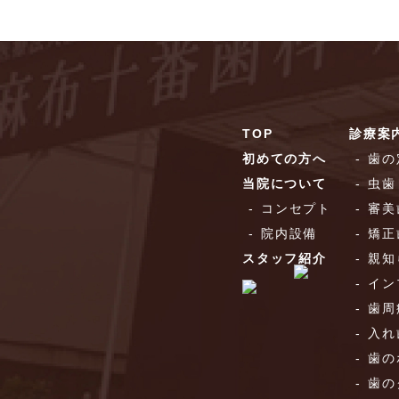
TOP
診療案
初めての方へ
歯の
当院について
虫歯
コンセプト
審美
院内設備
矯正
スタッフ紹介
親知
イン
歯周
入れ
歯の
歯の