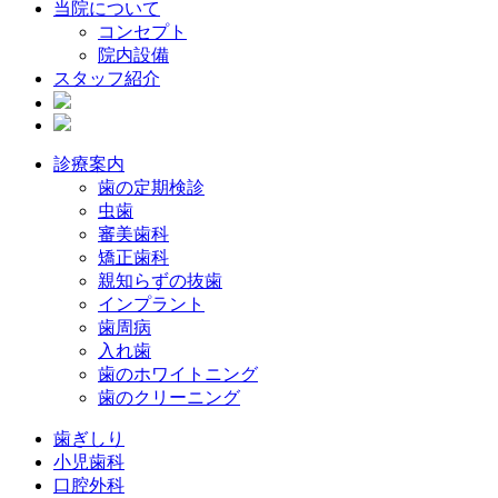
当院について
コンセプト
院内設備
スタッフ紹介
診療案内
歯の定期検診
虫歯
審美歯科
矯正歯科
親知らずの抜歯
インプラント
歯周病
入れ歯
歯のホワイトニング
歯のクリーニング
歯ぎしり
小児歯科
口腔外科