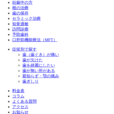
妊娠中の方
根の治療
歯の保存
セラミック治療
知覚過敏
訪問診療
予防歯科
口腔筋機能療法（MFT）
症状別で探す
歯（歯ぐき）が痛い
歯が欠けた
歯を綺麗にしたい
歯が無い所がある
親知らず・顎の痛み
歯ぎしり
料金表
コラム
よくある質問
アクセス
お知らせ