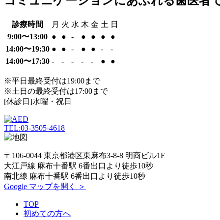
コミュニケーションにあふれる歯医者
診療時間
月
火
水
木
金
土
日
9:00〜13:00
●
●
-
●
●
●
●
14:00〜19:30
●
●
-
●
●
-
-
14:00〜17:30
-
-
-
-
-
●
●
※平日最終受付は19:00まで
※土日の最終受付は17:00まで
[休診日]水曜・祝日
TEL:03-3505-4618
〒106-0044 東京都港区東麻布3-8-8 明商ビル1F
大江戸線 麻布十番駅 6番出口より徒歩10秒
南北線 麻布十番駅 6番出口より徒歩10秒
Google マップを開く ＞
TOP
初めての方へ