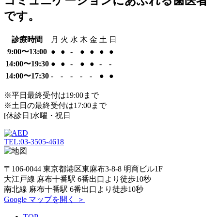
コミュニケーションにあふれる歯医者
です。
診療時間
月
火
水
木
金
土
日
9:00〜13:00
●
●
-
●
●
●
●
14:00〜19:30
●
●
-
●
●
-
-
14:00〜17:30
-
-
-
-
-
●
●
※平日最終受付は19:00まで
※土日の最終受付は17:00まで
[休診日]水曜・祝日
TEL:03-3505-4618
〒106-0044 東京都港区東麻布3-8-8 明商ビル1F
大江戸線 麻布十番駅 6番出口より徒歩10秒
南北線 麻布十番駅 6番出口より徒歩10秒
Google マップを開く ＞
TOP