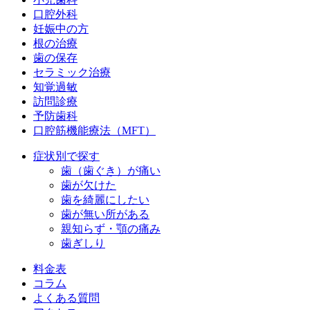
口腔外科
妊娠中の方
根の治療
歯の保存
セラミック治療
知覚過敏
訪問診療
予防歯科
口腔筋機能療法（MFT）
症状別で探す
歯（歯ぐき）が痛い
歯が欠けた
歯を綺麗にしたい
歯が無い所がある
親知らず・顎の痛み
歯ぎしり
料金表
コラム
よくある質問