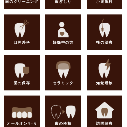
歯のクリーニング
歯ぎしり
小児歯科
口腔外科
妊娠中の方
根の治療
歯の保存
セラミック
知覚過敏
オールオン4・6
歯の移植
訪問診療