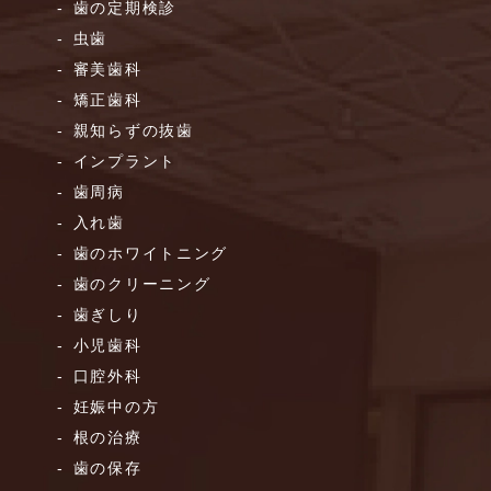
歯の定期検診
虫歯
審美歯科
矯正歯科
親知らずの抜歯
インプラント
歯周病
入れ歯
歯のホワイトニング
歯のクリーニング
歯ぎしり
小児歯科
口腔外科
妊娠中の方
根の治療
歯の保存