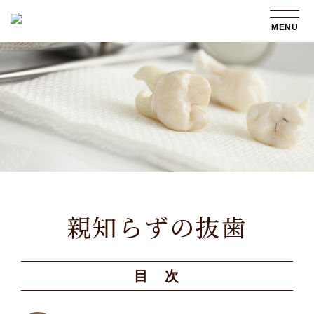
MENU
親知らずの抜歯
目 次