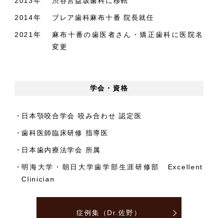
2013年
渋谷宮益坂歯科に移転
2014年
ブレア歯科麻布十番 院長就任
2021年
麻布十番の歯医者さん・矯正歯科に医院名
変更
学会・資格
日本顎咬合学会 咬み合わせ 認定医
歯科医師臨床研修 指導医
日本歯内療法学会 所属
明海大学・朝日大学歯学部生涯研修部 Excellent
Clinician
症例集（Dr.佐野）