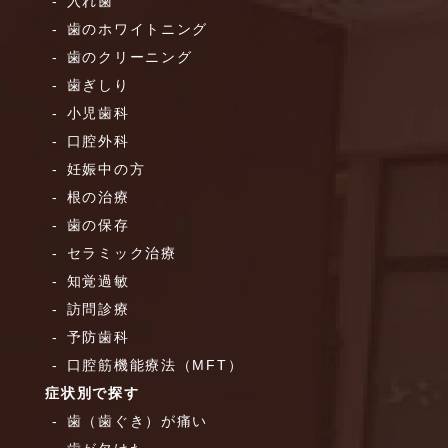
入れ歯
歯のホワイトニング
歯のクリーニング
歯ぎしり
小児歯科
口腔外科
妊娠中の方
根の治療
歯の保存
セラミック治療
知覚過敏
訪問診療
予防歯科
口腔筋機能療法（MFT）
症状別で探す
歯（歯ぐき）が痛い