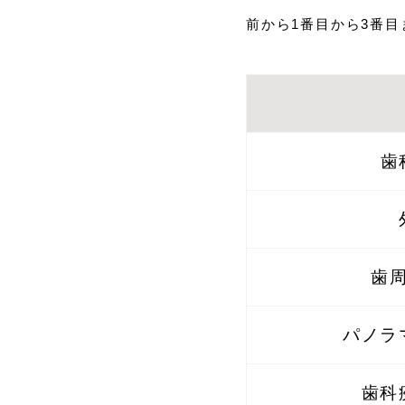
前から1番目から3番
歯
歯
パノラ
歯科