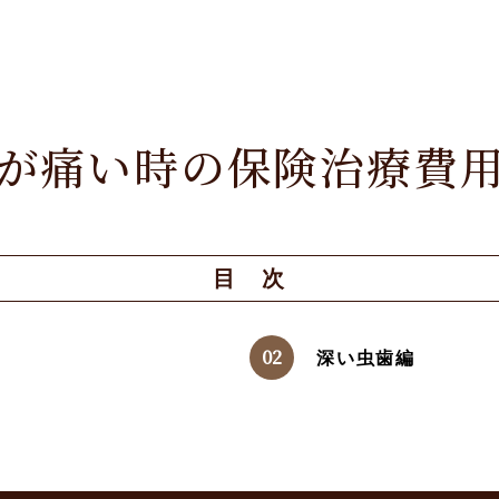
が痛い時の保険治療費
目 次
深い虫歯編