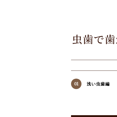
虫歯で歯
浅い虫歯編