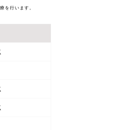
治療を行います。
点
点
点