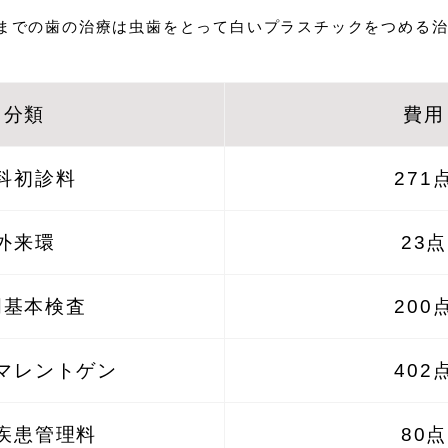
目までの歯の治療は虫歯をとって白いプラスチックをつめる
分類
費用
科初診料
271
外来環
23点
周基本検査
200
マレントゲン
402
疾患管理料
80点