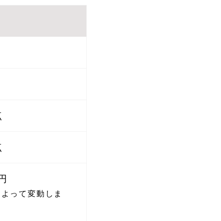
点
点
0円
によって変動しま
）