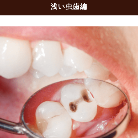
浅い虫歯編