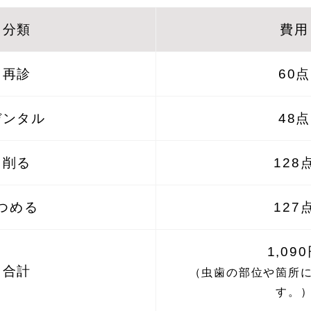
分類
費用
再診
60点
デンタル
48点
削る
128
つめる
127
1,09
合計
（虫歯の部位や箇所
す。