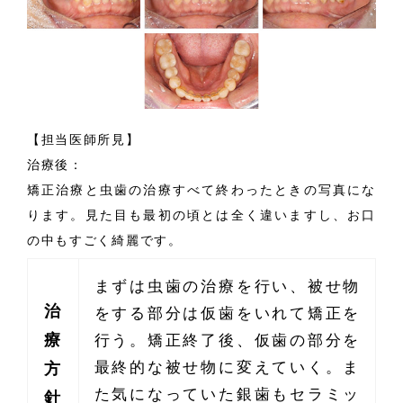
【担当医師所見】
治療後：
矯正治療と虫歯の治療すべて終わったときの写真にな
ります。見た目も最初の頃とは全く違いますし、お口
の中もすごく綺麗です。
まずは虫歯の治療を行い、被せ物
治
をする部分は仮歯をいれて矯正を
療
行う。矯正終了後、仮歯の部分を
最終的な被せ物に変えていく。ま
方
た気になっていた銀歯もセラミッ
針