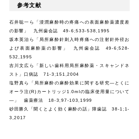
参考文献
石井聡一ら「浸潤麻酔時の疼痛への表面麻酔薬濃度差
の影響」 九州歯会誌 49-6;533-538,1995
坂本英治ら「局所麻酔針刺入時疼痛への注射針外径お
よび表面麻酔薬の影響」 九州歯会誌 49-6;528-
532,1995
吉川文広ら「新しい歯科用局所麻酔薬・スキャンドネ
スト」口病誌 71-3;151,2004
塩野真ら「局所麻酔の麻酔効果に関する研究―とくに
オーラ注(R)カートリッジ1.0mlの臨床使用量について
―」 歯薬療法 18-3;97-103,1999
砂田勝久「聞くとよく効く麻酔の話」障歯誌 38-1;1-
3,2017