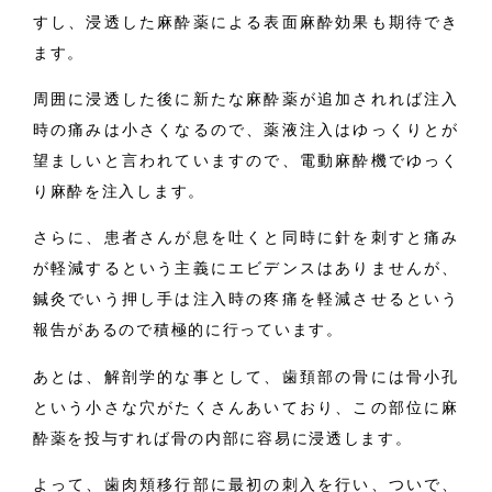
すし、浸透した麻酔薬による表面麻酔効果も期待でき
ます。
周囲に浸透した後に新たな麻酔薬が追加されれば注入
時の痛みは小さくなるので、薬液注入はゆっくりとが
望ましいと言われていますので、電動麻酔機でゆっく
り麻酔を注入します。
さらに、患者さんが息を吐くと同時に針を刺すと痛み
が軽減するという主義にエビデンスはありませんが、
鍼灸でいう押し手は注入時の疼痛を軽減させるという
報告があるので積極的に行っています。
あとは、解剖学的な事として、歯頚部の骨には骨小孔
という小さな穴がたくさんあいており、この部位に麻
酔薬を投与すれば骨の内部に容易に浸透します。
よって、歯肉頬移行部に最初の刺入を行い、ついで、