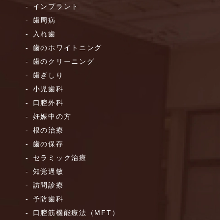
インプラント
歯周病
入れ歯
歯のホワイトニング
歯のクリーニング
歯ぎしり
小児歯科
口腔外科
妊娠中の方
根の治療
歯の保存
セラミック治療
知覚過敏
訪問診療
予防歯科
口腔筋機能療法（MFT）