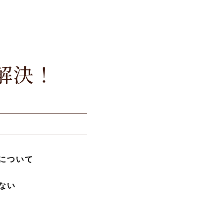
解決！
について
ない