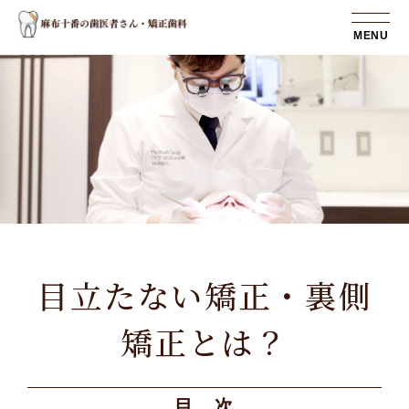
MENU
目立たない矯正・裏側
矯正とは？
目 次